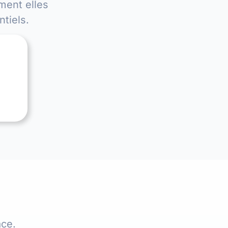
ment elles
tiels.
ce.